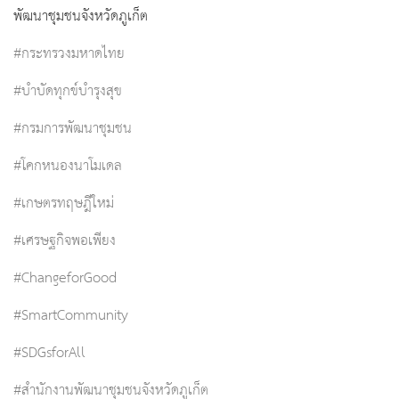
พัฒนาชุมชนจังหวัดภูเก็ต
#กระทรวงมหาดไทย
#บำบัดทุกข์บำรุงสุข
#กรมการพัฒนาชุมชน
#โคกหนองนาโมเดล
#เกษตรทฤษฎีใหม่
#เศรษฐกิจพอเพียง
#ChangeforGood
#SmartCommunity
#SDGsforAll
#สำนักงานพัฒนาชุมชนจังหวัดภูเก็ต